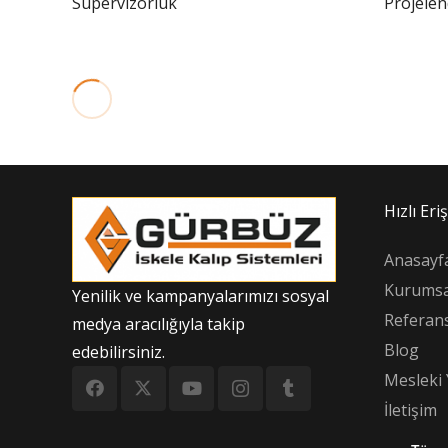
Süpervizörlük
Projele
Hızlı Eri
Anasayf
Kurumsa
Yenilik ve kampanyalarımızı sosyal
Referans
medya aracılığıyla takip
Blog
edebilirsiniz.
Mesleki 
İletişim