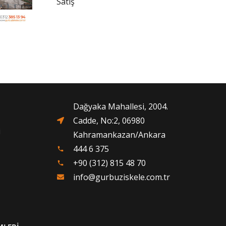
Satış
Dağyaka Mahallesi, 2004.
Cadde, No:2, 06980
i
Kahramankazan/Ankara
444 6 375
phone
+90 (312) 815 48 70
phone
info@gurbuziskele.com.tr