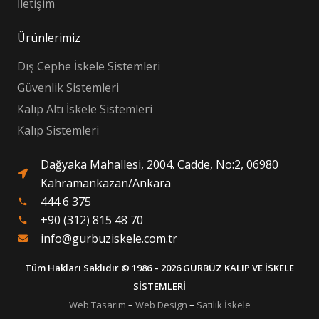
İletişim
Ürünlerimiz
Dış Cephe İskele Sistemleri
Güvenlik Sistemleri
Kalıp Altı İskele Sistemleri
Kalıp Sistemleri
Dağyaka Mahallesi, 2004. Cadde, No:2, 06980
Kahramankazan/Ankara
444 6 375
phone
+90 (312) 815 48 70
phone
info@gurbuziskele.com.tr
Tüm Hakları Saklıdır © 1986 – 2026 GÜRBÜZ KALIP VE İSKELE
SİSTEMLERİ
Web Tasarım
–
Web Design
–
Satılık İskele