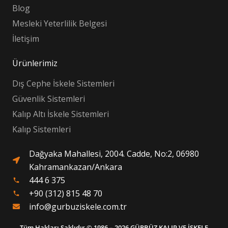
Blog
Mesleki Yeterlilik Belgesi
İletişim
Ürünlerimiz
Dış Cephe İskele Sistemleri
Güvenlik Sistemleri
Kalıp Altı İskele Sistemleri
Kalıp Sistemleri
Dağyaka Mahallesi, 2004. Cadde, No:2, 06980
Kahramankazan/Ankara
444 6 375
phone
+90 (312) 815 48 70
phone
info@gurbuziskele.com.tr
Tüm Hakları Saklıdır © 1986 – 2026 GÜRBÜZ KALIP VE İSKELE