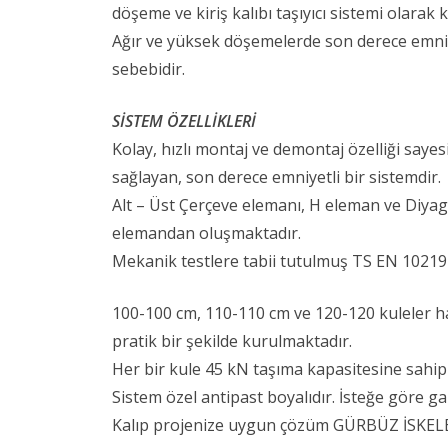
döşeme ve kiriş kalıbı taşıyıcı sistemi olarak 
Ağır ve yüksek döşemelerde son derece emniy
sebebidir.
SİSTEM ÖZELLİKLERİ
Kolay, hızlı montaj ve demontaj özelliği saye
sağlayan, son derece emniyetli bir sistemdir.
Alt – Üst Çerçeve elemanı, H eleman ve Diy
elemandan oluşmaktadır.
Mekanik testlere tabii tutulmuş TS EN 10219-1
100-100 cm, 110-110 cm ve 120-120 kuleler hal
pratik bir şekilde kurulmaktadır.
Her bir kule 45 kN taşıma kapasitesine sahip 
Sistem özel antipast boyalıdır. İsteğe göre gal
Kalıp projenize uygun çözüm GÜRBÜZ İSKELE 