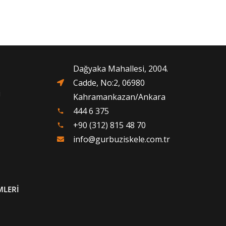
Dağyaka Mahallesi, 2004.
Cadde, No:2, 06980
i
Kahramankazan/Ankara
444 6 375
phone
+90 (312) 815 48 70
phone
info@gurbuziskele.com.tr
MLERİ