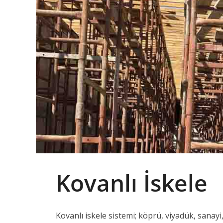
Kovanlı İskele
Kovanlı iskele sistemi; köprü, viyadük, sanayi