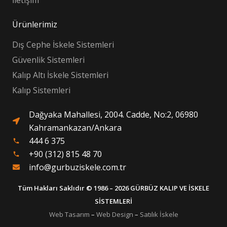
İletişim
Ürünlerimiz
Dış Cephe İskele Sistemleri
Güvenlik Sistemleri
Kalıp Altı İskele Sistemleri
Kalıp Sistemleri
Dağyaka Mahallesi, 2004. Cadde, No:2, 06980
Kahramankazan/Ankara
444 6 375
phone
+90 (312) 815 48 70
phone
info@gurbuziskele.com.tr
Tüm Hakları Saklıdır © 1986 – 2026 GÜRBÜZ KALIP VE İSKELE
SİSTEMLERİ
Web Tasarım
–
Web Design
–
Satılık İskele