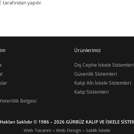
tarafından yapılır.
şim
Ürünlerimiz
a
Dış Cephe İskele Sistemler
l
Güvenlik Sistemleri
lar
Kalıp Altı İskele Sistemleri
Kalıp Sistemleri
Yeterlilik Belgesi
Hakları Saklıdır © 1986 – 2026 GÜRBÜZ KALIP VE İSKELE SİSTE
Web Tasarım
–
Web Design
–
Satılık İskele