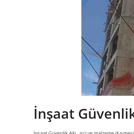
İnşaat Güvenlik
İnşaat Güvenlik Ağı , işçi ve malzeme düşmesi