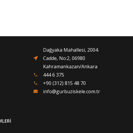
Dağyaka Mahallesi, 2004.
Cadde, No:2, 06980
i
Kahramankazan/Ankara
444 6 375
phone
+90 (312) 815 48 70
phone
info@gurbuziskele.com.tr
MLERİ